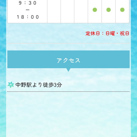
９：３０
ー
●
●
●
１８：００
定休日：日曜・祝日
アクセス
中野駅より徒歩3分