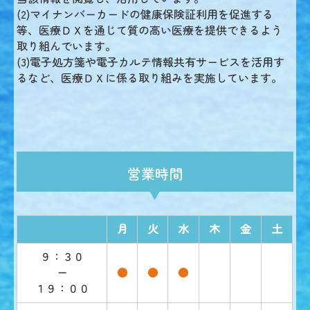
(2)マイナンバーカードの健康保険証利用を促進する
等、医療ＤＸを通じて質の高い医療を提供できるよう
取り組んでいます。
(3)電子処方箋や電子カルテ情報共有サービスを活用す
るなど、医療ＤＸに係る取り組みを実施しています。
営業時間
月
火
水
木
金
土
９：３０
ー
●
●
●
１９：００