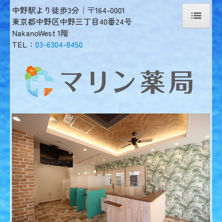
中野駅より徒歩3分｜〒164-0001
東京都中野区中野三丁目40番24号
NakanoWest 1階
ホーム
TEL：
03-6304-8450
当薬局について
処方せんの受付
ジェネリック薬について